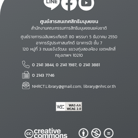
ศูนย์สารสนเทศสิทธิมนุษยชน
สำนักงานคณะกรรมการสิทธิมนุษยชนแห่งชาติ
ศูนย์ราชการเฉลิมพระเกียรติ 80 พรรษา 5 ธันวาคม 2550
อาคารรัฐประศาสนภักดี (อาคารบี) ชั้น 7
120 หมู่ที่ 3 ถนนแจ้งวัฒนะ แขวงทุ่งสองห้อง เขตหลักสี่
กรุงเทพฯ 10210
0 2141 3844, 0 2141 1987, 0 2141 3881
0 2143 7746
NHRCT.Library@gmail.com; library@nhrc.or.th