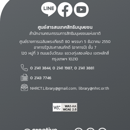
ศูนย์สารสนเทศสิทธิมนุษยชน
สำนักงานคณะกรรมการสิทธิมนุษยชนแห่งชาติ
ศูนย์ราชการเฉลิมพระเกียรติ 80 พรรษา 5 ธันวาคม 2550
อาคารรัฐประศาสนภักดี (อาคารบี) ชั้น 7
120 หมู่ที่ 3 ถนนแจ้งวัฒนะ แขวงทุ่งสองห้อง เขตหลักสี่
กรุงเทพฯ 10210
0 2141 3844, 0 2141 1987, 0 2141 3881
0 2143 7746
NHRCT.Library@gmail.com; library@nhrc.or.th