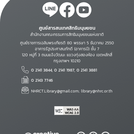
ศูนย์สารสนเทศสิทธิมนุษยชน
สำนักงานคณะกรรมการสิทธิมนุษยชนแห่งชาติ
ศูนย์ราชการเฉลิมพระเกียรติ 80 พรรษา 5 ธันวาคม 2550
อาคารรัฐประศาสนภักดี (อาคารบี) ชั้น 7
120 หมู่ที่ 3 ถนนแจ้งวัฒนะ แขวงทุ่งสองห้อง เขตหลักสี่
กรุงเทพฯ 10210
0 2141 3844, 0 2141 1987, 0 2141 3881
0 2143 7746
NHRCT.Library@gmail.com; library@nhrc.or.th