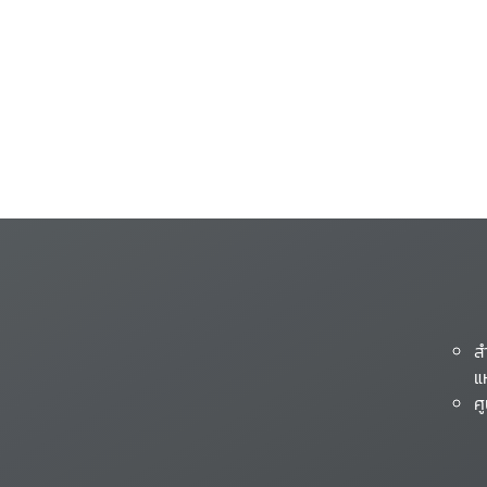
ส
แ
ศ