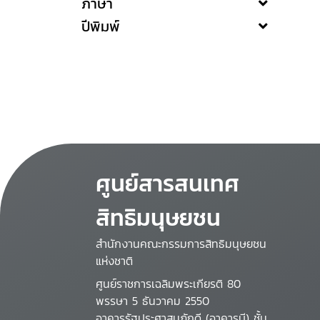
ภาษา
ปีพิมพ์
ศูนย์สารสนเทศ
สิทธิมนุษยชน
สำนักงานคณะกรรมการสิทธิมนุษยชน
แห่งชาติ
ศูนย์ราชการเฉลิมพระเกียรติ 80
พรรษา 5 ธันวาคม 2550
อาคารรัฐประศาสนภักดี (อาคารบี) ชั้น