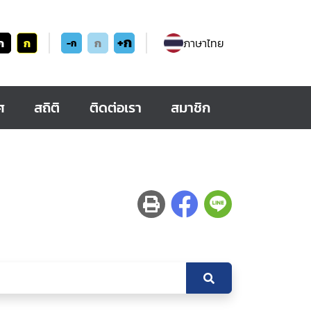
+ก
ก
ก
ก
ภาษาไทย
-ก
ศ
สถิติ
ติดต่อเรา
สมาชิก