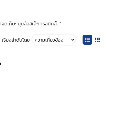
เก็บ: มุมสื่ออิเล็กทรอนิกส์, ”
เรียงลำดับโดย
ล