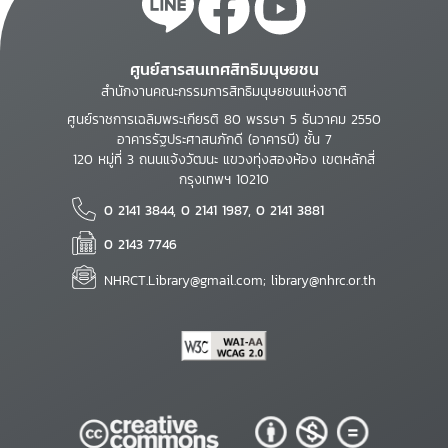
ศูนย์สารสนเทศสิทธิมนุษยชน
สำนักงานคณะกรรมการสิทธิมนุษยชนแห่งชาติ
ศูนย์ราชการเฉลิมพระเกียรติ 80 พรรษา 5 ธันวาคม 2550
อาคารรัฐประศาสนภักดี (อาคารบี) ชั้น 7
120 หมู่ที่ 3 ถนนแจ้งวัฒนะ แขวงทุ่งสองห้อง เขตหลักสี่
กรุงเทพฯ 10210
0 2141 3844, 0 2141 1987, 0 2141 3881
0 2143 7746
NHRCT.Library@gmail.com; library@nhrc.or.th