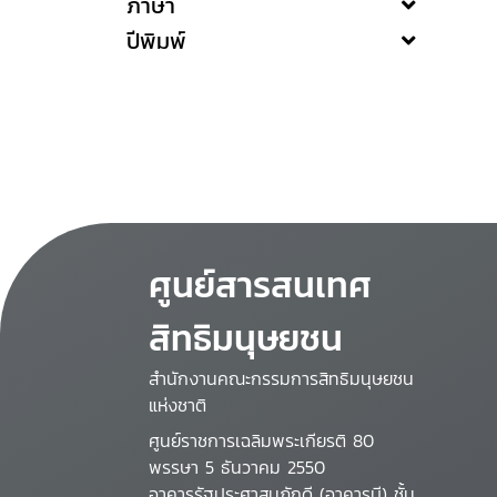
ภาษา
ปีพิมพ์
ศูนย์สารสนเทศ
สิทธิมนุษยชน
สำนักงานคณะกรรมการสิทธิมนุษยชน
แห่งชาติ
ศูนย์ราชการเฉลิมพระเกียรติ 80
พรรษา 5 ธันวาคม 2550
อาคารรัฐประศาสนภักดี (อาคารบี) ชั้น