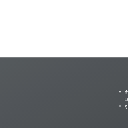
ส
แ
ศ