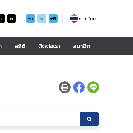
+ก
ก
ก
ก
ภาษาไทย
-ก
ศ
สถิติ
ติดต่อเรา
สมาชิก