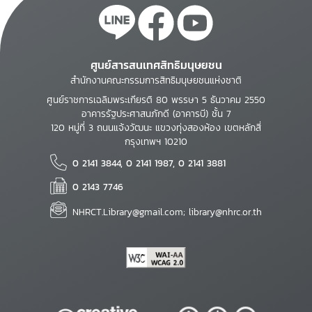
ศูนย์สารสนเทศสิทธิมนุษยชน
สำนักงานคณะกรรมการสิทธิมนุษยชนแห่งชาติ
ศูนย์ราชการเฉลิมพระเกียรติ 80 พรรษา 5 ธันวาคม 2550
อาคารรัฐประศาสนภักดี (อาคารบี) ชั้น 7
120 หมู่ที่ 3 ถนนแจ้งวัฒนะ แขวงทุ่งสองห้อง เขตหลักสี่
กรุงเทพฯ 10210
0 2141 3844, 0 2141 1987, 0 2141 3881
0 2143 7746
NHRCT.Library@gmail.com; library@nhrc.or.th