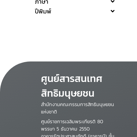
ภาษา
ปีพิมพ์
ศูนย์สารสนเทศ
สิทธิมนุษยชน
สำนักงานคณะกรรมการสิทธิมนุษยชน
แห่งชาติ
ศูนย์ราชการเฉลิมพระเกียรติ 80
พรรษา 5 ธันวาคม 2550
อาคารรัฐประศาสนภักดี (อาคารบี) ชั้น