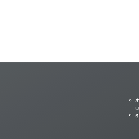
ส
แ
ศ