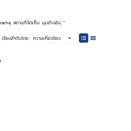
ma, สถานที่จัดเก็บ: มุมอ้างอิง, ”
เรียงลำดับโดย
ล