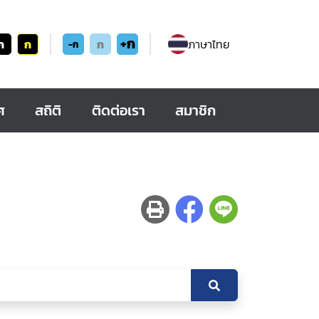
+ก
ก
ก
ก
ภาษาไทย
-ก
ศ
สถิติ
ติดต่อเรา
สมาชิก