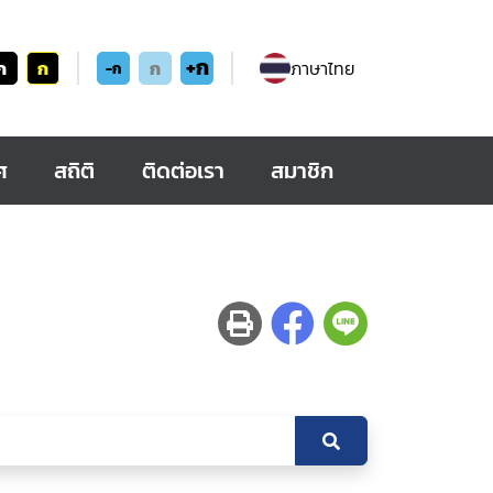
+ก
ก
ก
ก
ภาษาไทย
-ก
ศ
สถิติ
ติดต่อเรา
สมาชิก