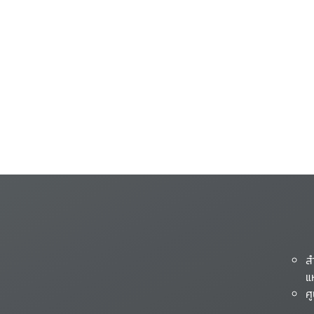
ส
แ
ศ