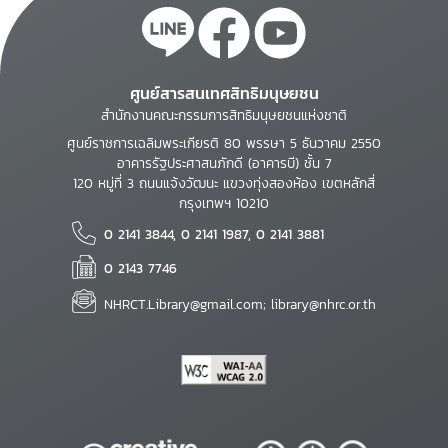
ศูนย์สารสนเทศสิทธิมนุษยชน
สำนักงานคณะกรรมการสิทธิมนุษยชนแห่งชาติ
ศูนย์ราชการเฉลิมพระเกียรติ 80 พรรษา 5 ธันวาคม 2550
อาคารรัฐประศาสนภักดี (อาคารบี) ชั้น 7
120 หมู่ที่ 3 ถนนแจ้งวัฒนะ แขวงทุ่งสองห้อง เขตหลักสี่
กรุงเทพฯ 10210
0 2141 3844, 0 2141 1987, 0 2141 3881
0 2143 7746
NHRCT.Library@gmail.com; library@nhrc.or.th