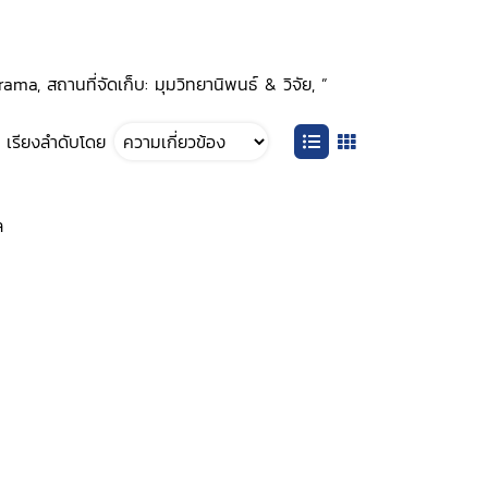
a, สถานที่จัดเก็บ: มุมวิทยานิพนธ์ & วิจัย, ”
เรียงลำดับโดย
ล