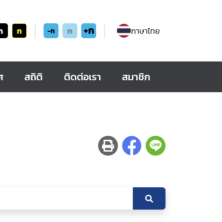
+ก
ก
ก
ก
ภาษาไทย
-ก
ศ
สถิติ
ติดต่อเรา
สมาชิก