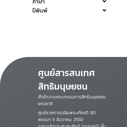
ภาษา
ปีพิมพ์
ศูนย์สารสนเทศ
สิทธิมนุษยชน
สำนักงานคณะกรรมการสิทธิมนุษยชน
แห่งชาติ
ศูนย์ราชการเฉลิมพระเกียรติ 80
พรรษา 5 ธันวาคม 2550
อาคารรัฐประศาสนภักดี (อาคารบี) ชั้น