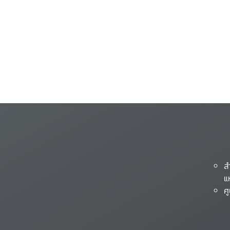
ส
แ
ศ