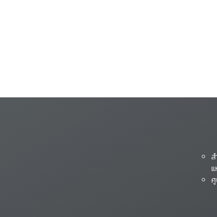
ส
แ
ศ