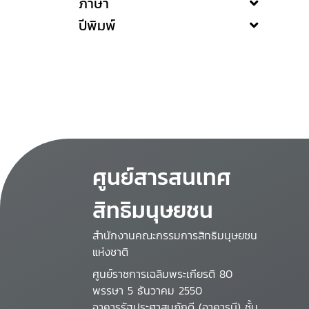
ภาษา
ปีพิมพ์
ศูนย์สารสนเทศ
สิทธิมนุษยชน
สำนักงานคณะกรรมการสิทธิมนุษยชน
แห่งชาติ
ศูนย์ราชการเฉลิมพระเกียรติ 80
พรรษา 5 ธันวาคม 2550
อาคารรัฐประศาสนภักดี (อาคารบี) ชั้น