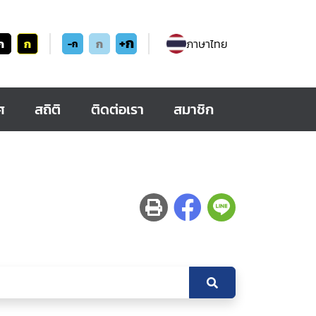
+ก
ก
ก
ก
ภาษาไทย
-ก
ศ
สถิติ
ติดต่อเรา
สมาชิก