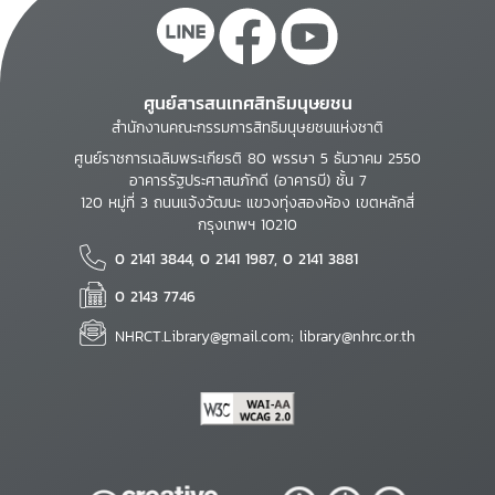
ศูนย์สารสนเทศสิทธิมนุษยชน
สำนักงานคณะกรรมการสิทธิมนุษยชนแห่งชาติ
ศูนย์ราชการเฉลิมพระเกียรติ 80 พรรษา 5 ธันวาคม 2550
อาคารรัฐประศาสนภักดี (อาคารบี) ชั้น 7
120 หมู่ที่ 3 ถนนแจ้งวัฒนะ แขวงทุ่งสองห้อง เขตหลักสี่
กรุงเทพฯ 10210
0 2141 3844, 0 2141 1987, 0 2141 3881
0 2143 7746
NHRCT.Library@gmail.com; library@nhrc.or.th