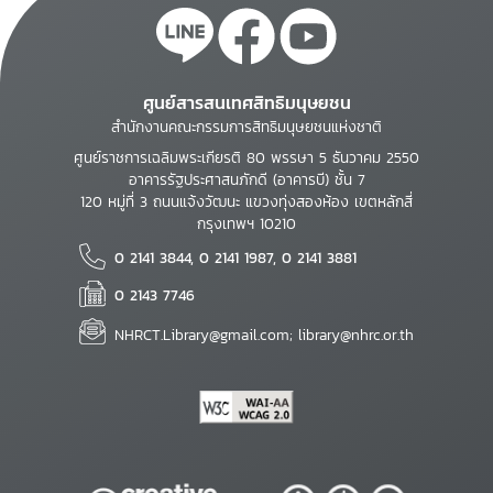
ศูนย์สารสนเทศสิทธิมนุษยชน
สำนักงานคณะกรรมการสิทธิมนุษยชนแห่งชาติ
ศูนย์ราชการเฉลิมพระเกียรติ 80 พรรษา 5 ธันวาคม 2550
อาคารรัฐประศาสนภักดี (อาคารบี) ชั้น 7
120 หมู่ที่ 3 ถนนแจ้งวัฒนะ แขวงทุ่งสองห้อง เขตหลักสี่
กรุงเทพฯ 10210
0 2141 3844, 0 2141 1987, 0 2141 3881
0 2143 7746
NHRCT.Library@gmail.com; library@nhrc.or.th