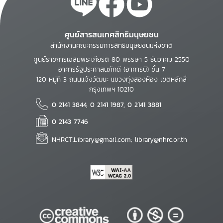
ศูนย์สารสนเทศสิทธิมนุษยชน
สำนักงานคณะกรรมการสิทธิมนุษยชนแห่งชาติ
ศูนย์ราชการเฉลิมพระเกียรติ 80 พรรษา 5 ธันวาคม 2550
อาคารรัฐประศาสนภักดี (อาคารบี) ชั้น 7
120 หมู่ที่ 3 ถนนแจ้งวัฒนะ แขวงทุ่งสองห้อง เขตหลักสี่
กรุงเทพฯ 10210
0 2141 3844, 0 2141 1987, 0 2141 3881
0 2143 7746
NHRCT.Library@gmail.com; library@nhrc.or.th