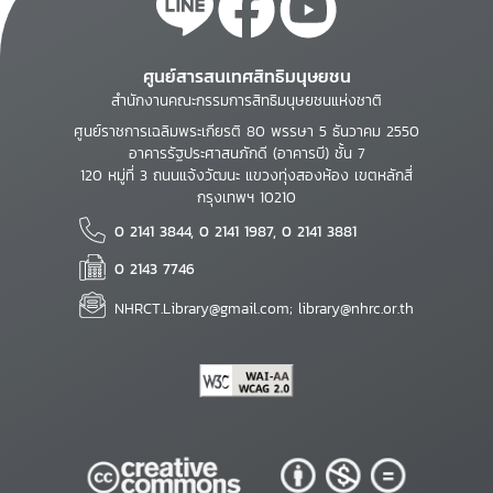
ศูนย์สารสนเทศสิทธิมนุษยชน
สำนักงานคณะกรรมการสิทธิมนุษยชนแห่งชาติ
ศูนย์ราชการเฉลิมพระเกียรติ 80 พรรษา 5 ธันวาคม 2550
อาคารรัฐประศาสนภักดี (อาคารบี) ชั้น 7
120 หมู่ที่ 3 ถนนแจ้งวัฒนะ แขวงทุ่งสองห้อง เขตหลักสี่
กรุงเทพฯ 10210
0 2141 3844, 0 2141 1987, 0 2141 3881
0 2143 7746
NHRCT.Library@gmail.com; library@nhrc.or.th