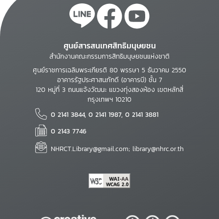
ศูนย์สารสนเทศสิทธิมนุษยชน
สำนักงานคณะกรรมการสิทธิมนุษยชนแห่งชาติ
ศูนย์ราชการเฉลิมพระเกียรติ 80 พรรษา 5 ธันวาคม 2550
อาคารรัฐประศาสนภักดี (อาคารบี) ชั้น 7
120 หมู่ที่ 3 ถนนแจ้งวัฒนะ แขวงทุ่งสองห้อง เขตหลักสี่
กรุงเทพฯ 10210
0 2141 3844, 0 2141 1987, 0 2141 3881
0 2143 7746
NHRCT.Library@gmail.com; library@nhrc.or.th