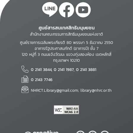
ศูนย์สารสนเทศสิทธิมนุษยชน
สำนักงานคณะกรรมการสิทธิมนุษยชนแห่งชาติ
ศูนย์ราชการเฉลิมพระเกียรติ 80 พรรษา 5 ธันวาคม 2550
อาคารรัฐประศาสนภักดี (อาคารบี) ชั้น 7
120 หมู่ที่ 3 ถนนแจ้งวัฒนะ แขวงทุ่งสองห้อง เขตหลักสี่
กรุงเทพฯ 10210
0 2141 3844, 0 2141 1987, 0 2141 3881
0 2143 7746
NHRCT.Library@gmail.com; library@nhrc.or.th