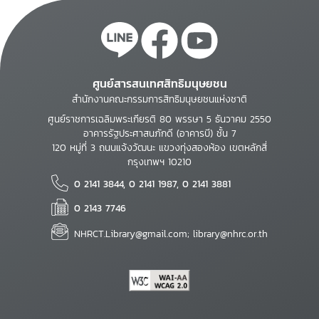
ศูนย์สารสนเทศสิทธิมนุษยชน
สำนักงานคณะกรรมการสิทธิมนุษยชนแห่งชาติ
ศูนย์ราชการเฉลิมพระเกียรติ 80 พรรษา 5 ธันวาคม 2550
อาคารรัฐประศาสนภักดี (อาคารบี) ชั้น 7
120 หมู่ที่ 3 ถนนแจ้งวัฒนะ แขวงทุ่งสองห้อง เขตหลักสี่
กรุงเทพฯ 10210
0 2141 3844, 0 2141 1987, 0 2141 3881
0 2143 7746
NHRCT.Library@gmail.com; library@nhrc.or.th