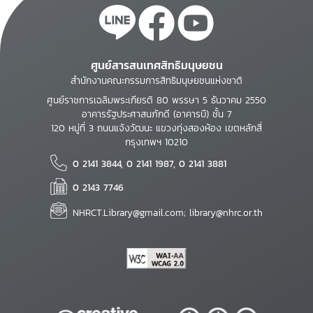
ศูนย์สารสนเทศสิทธิมนุษยชน
สำนักงานคณะกรรมการสิทธิมนุษยชนแห่งชาติ
ศูนย์ราชการเฉลิมพระเกียรติ 80 พรรษา 5 ธันวาคม 2550
อาคารรัฐประศาสนภักดี (อาคารบี) ชั้น 7
120 หมู่ที่ 3 ถนนแจ้งวัฒนะ แขวงทุ่งสองห้อง เขตหลักสี่
กรุงเทพฯ 10210
0 2141 3844, 0 2141 1987, 0 2141 3881
0 2143 7746
NHRCT.Library@gmail.com; library@nhrc.or.th