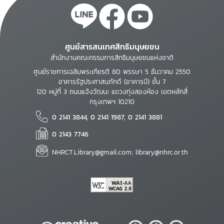
ศูนย์สารสนเทศสิทธิมนุษยชน
สำนักงานคณะกรรมการสิทธิมนุษยชนแห่งชาติ
ศูนย์ราชการเฉลิมพระเกียรติ 80 พรรษา 5 ธันวาคม 2550
อาคารรัฐประศาสนภักดี (อาคารบี) ชั้น 7
120 หมู่ที่ 3 ถนนแจ้งวัฒนะ แขวงทุ่งสองห้อง เขตหลักสี่
กรุงเทพฯ 10210
0 2141 3844, 0 2141 1987, 0 2141 3881
0 2143 7746
NHRCT.Library@gmail.com; library@nhrc.or.th