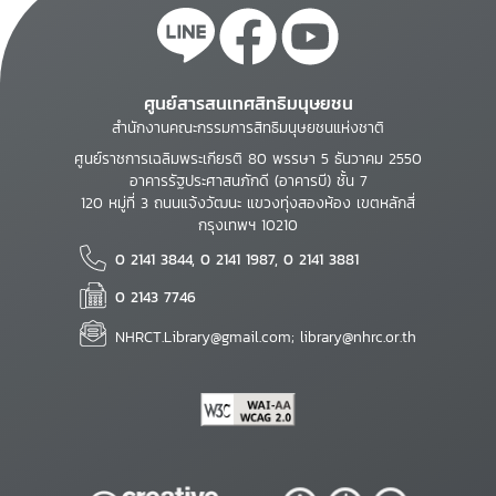
ศูนย์สารสนเทศสิทธิมนุษยชน
สำนักงานคณะกรรมการสิทธิมนุษยชนแห่งชาติ
ศูนย์ราชการเฉลิมพระเกียรติ 80 พรรษา 5 ธันวาคม 2550
อาคารรัฐประศาสนภักดี (อาคารบี) ชั้น 7
120 หมู่ที่ 3 ถนนแจ้งวัฒนะ แขวงทุ่งสองห้อง เขตหลักสี่
กรุงเทพฯ 10210
0 2141 3844, 0 2141 1987, 0 2141 3881
0 2143 7746
NHRCT.Library@gmail.com; library@nhrc.or.th