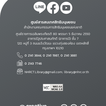
ศูนย์สารสนเทศสิทธิมนุษยชน
สำนักงานคณะกรรมการสิทธิมนุษยชนแห่งชาติ
ศูนย์ราชการเฉลิมพระเกียรติ 80 พรรษา 5 ธันวาคม 2550
อาคารรัฐประศาสนภักดี (อาคารบี) ชั้น 7
120 หมู่ที่ 3 ถนนแจ้งวัฒนะ แขวงทุ่งสองห้อง เขตหลักสี่
กรุงเทพฯ 10210
0 2141 3844, 0 2141 1987, 0 2141 3881
0 2143 7746
NHRCT.Library@gmail.com; library@nhrc.or.th