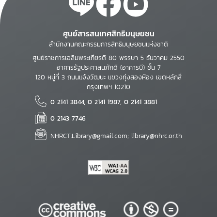
ศูนย์สารสนเทศสิทธิมนุษยชน
สำนักงานคณะกรรมการสิทธิมนุษยชนแห่งชาติ
ศูนย์ราชการเฉลิมพระเกียรติ 80 พรรษา 5 ธันวาคม 2550
อาคารรัฐประศาสนภักดี (อาคารบี) ชั้น 7
120 หมู่ที่ 3 ถนนแจ้งวัฒนะ แขวงทุ่งสองห้อง เขตหลักสี่
กรุงเทพฯ 10210
0 2141 3844, 0 2141 1987, 0 2141 3881
0 2143 7746
NHRCT.Library@gmail.com; library@nhrc.or.th