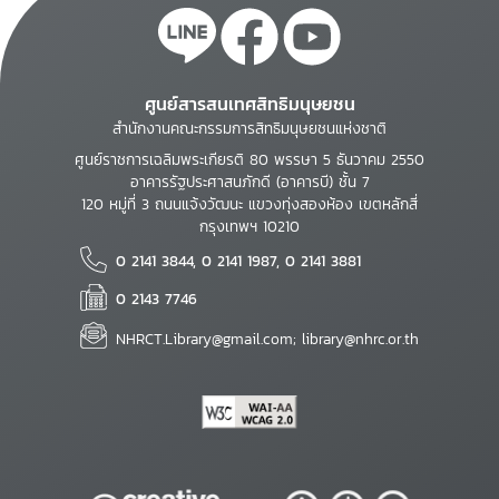
ศูนย์สารสนเทศสิทธิมนุษยชน
สำนักงานคณะกรรมการสิทธิมนุษยชนแห่งชาติ
ศูนย์ราชการเฉลิมพระเกียรติ 80 พรรษา 5 ธันวาคม 2550
อาคารรัฐประศาสนภักดี (อาคารบี) ชั้น 7
120 หมู่ที่ 3 ถนนแจ้งวัฒนะ แขวงทุ่งสองห้อง เขตหลักสี่
กรุงเทพฯ 10210
0 2141 3844, 0 2141 1987, 0 2141 3881
0 2143 7746
NHRCT.Library@gmail.com; library@nhrc.or.th