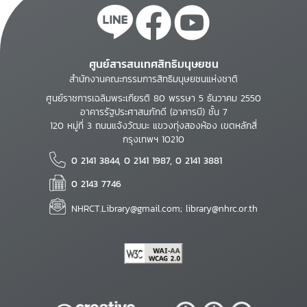
ศูนย์สารสนเทศสิทธิมนุษยชน
สำนักงานคณะกรรมการสิทธิมนุษยชนแห่งชาติ
ศูนย์ราชการเฉลิมพระเกียรติ 80 พรรษา 5 ธันวาคม 2550
อาคารรัฐประศาสนภักดี (อาคารบี) ชั้น 7
120 หมู่ที่ 3 ถนนแจ้งวัฒนะ แขวงทุ่งสองห้อง เขตหลักสี่
กรุงเทพฯ 10210
0 2141 3844, 0 2141 1987, 0 2141 3881
0 2143 7746
NHRCT.Library@gmail.com; library@nhrc.or.th