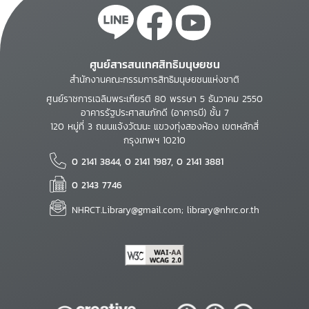
ศูนย์สารสนเทศสิทธิมนุษยชน
สำนักงานคณะกรรมการสิทธิมนุษยชนแห่งชาติ
ศูนย์ราชการเฉลิมพระเกียรติ 80 พรรษา 5 ธันวาคม 2550
อาคารรัฐประศาสนภักดี (อาคารบี) ชั้น 7
120 หมู่ที่ 3 ถนนแจ้งวัฒนะ แขวงทุ่งสองห้อง เขตหลักสี่
กรุงเทพฯ 10210
0 2141 3844, 0 2141 1987, 0 2141 3881
0 2143 7746
NHRCT.Library@gmail.com; library@nhrc.or.th