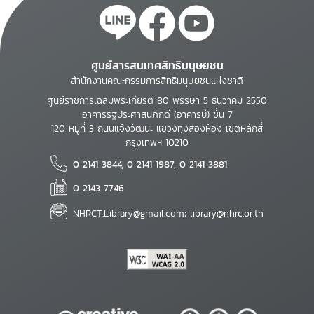
ศูนย์สารสนเทศสิทธิมนุษยชน
สำนักงานคณะกรรมการสิทธิมนุษยชนแห่งชาติ
ศูนย์ราชการเฉลิมพระเกียรติ 80 พรรษา 5 ธันวาคม 2550
อาคารรัฐประศาสนภักดี (อาคารบี) ชั้น 7
120 หมู่ที่ 3 ถนนแจ้งวัฒนะ แขวงทุ่งสองห้อง เขตหลักสี่
กรุงเทพฯ 10210
0 2141 3844, 0 2141 1987, 0 2141 3881
0 2143 7746
NHRCT.Library@gmail.com; library@nhrc.or.th