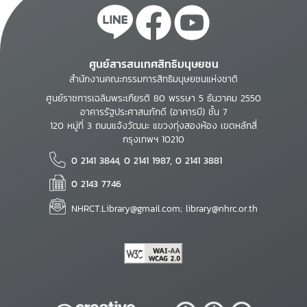
ศูนย์สารสนเทศสิทธิมนุษยชน
สำนักงานคณะกรรมการสิทธิมนุษยชนแห่งชาติ
ศูนย์ราชการเฉลิมพระเกียรติ 80 พรรษา 5 ธันวาคม 2550
อาคารรัฐประศาสนภักดี (อาคารบี) ชั้น 7
120 หมู่ที่ 3 ถนนแจ้งวัฒนะ แขวงทุ่งสองห้อง เขตหลักสี่
กรุงเทพฯ 10210
0 2141 3844, 0 2141 1987, 0 2141 3881
0 2143 7746
NHRCT.Library@gmail.com; library@nhrc.or.th