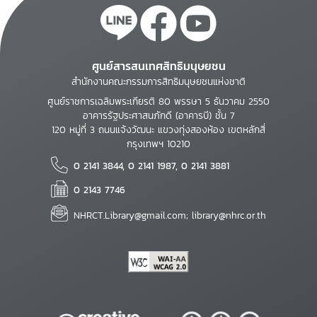
ศูนย์สารสนเทศสิทธิมนุษยชน
สำนักงานคณะกรรมการสิทธิมนุษยชนแห่งชาติ
ศูนย์ราชการเฉลิมพระเกียรติ 80 พรรษา 5 ธันวาคม 2550
อาคารรัฐประศาสนภักดี (อาคารบี) ชั้น 7
120 หมู่ที่ 3 ถนนแจ้งวัฒนะ แขวงทุ่งสองห้อง เขตหลักสี่
กรุงเทพฯ 10210
0 2141 3844, 0 2141 1987, 0 2141 3881
0 2143 7746
NHRCT.Library@gmail.com; library@nhrc.or.th