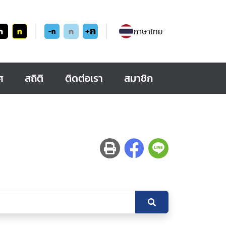
+ก
ก
ก
ก
ภาษาไทย
-ก
ศ
สถิติ
ติดต่อเรา
สมาชิก