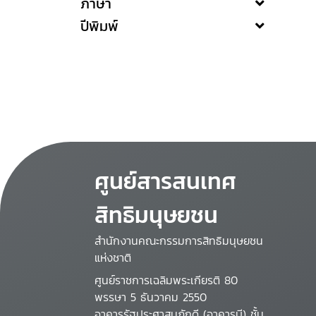
ภาษา
ปีพิมพ์
ศูนย์สารสนเทศ
สิทธิมนุษยชน
สำนักงานคณะกรรมการสิทธิมนุษยชน
แห่งชาติ
ศูนย์ราชการเฉลิมพระเกียรติ 80
พรรษา 5 ธันวาคม 2550
อาคารรัฐประศาสนภักดี (อาคารบี) ชั้น