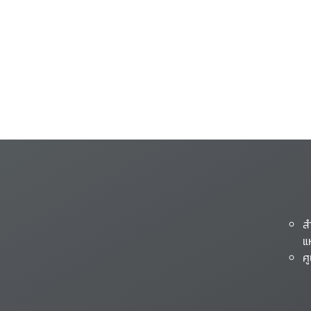
ส
แ
ศ