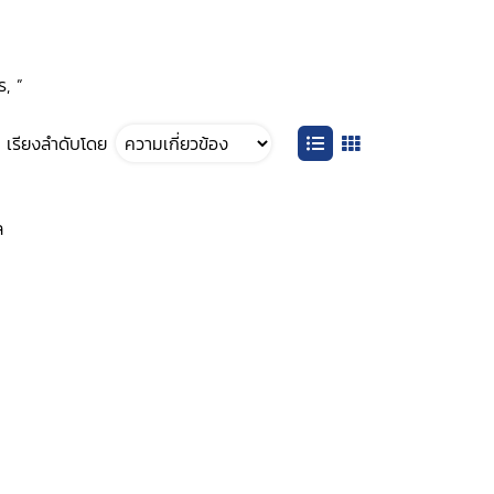
ร, ”
เรียงลำดับโดย
ล