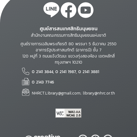
ศูนย์สารสนเทศสิทธิมนุษยชน
สำนักงานคณะกรรมการสิทธิมนุษยชนแห่งชาติ
ศูนย์ราชการเฉลิมพระเกียรติ 80 พรรษา 5 ธันวาคม 2550
อาคารรัฐประศาสนภักดี (อาคารบี) ชั้น 7
120 หมู่ที่ 3 ถนนแจ้งวัฒนะ แขวงทุ่งสองห้อง เขตหลักสี่
กรุงเทพฯ 10210
0 2141 3844, 0 2141 1987, 0 2141 3881
0 2143 7746
NHRCT.Library@gmail.com; library@nhrc.or.th