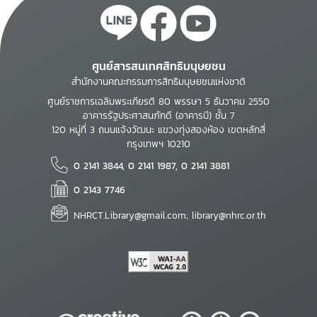
ศูนย์สารสนเทศสิทธิมนุษยชน
สำนักงานคณะกรรมการสิทธิมนุษยชนแห่งชาติ
ศูนย์ราชการเฉลิมพระเกียรติ 80 พรรษา 5 ธันวาคม 2550
อาคารรัฐประศาสนภักดี (อาคารบี) ชั้น 7
120 หมู่ที่ 3 ถนนแจ้งวัฒนะ แขวงทุ่งสองห้อง เขตหลักสี่
กรุงเทพฯ 10210
0 2141 3844, 0 2141 1987, 0 2141 3881
0 2143 7746
NHRCT.Library@gmail.com; library@nhrc.or.th