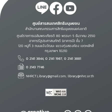
ศูนย์สารสนเทศสิทธิมนุษยชน
สำนักงานคณะกรรมการสิทธิมนุษยชนแห่งชาติ
ศูนย์ราชการเฉลิมพระเกียรติ 80 พรรษา 5 ธันวาคม 2550
อาคารรัฐประศาสนภักดี (อาคารบี) ชั้น 7
120 หมู่ที่ 3 ถนนแจ้งวัฒนะ แขวงทุ่งสองห้อง เขตหลักสี่
กรุงเทพฯ 10210
0 2141 3844, 0 2141 1987, 0 2141 3881
0 2143 7746
NHRCT.Library@gmail.com; library@nhrc.or.th