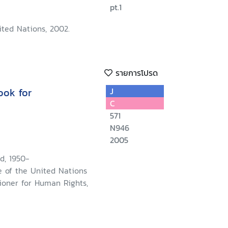
pt.1
ited Nations, 2002.
รายการโปรด
ook for
J
C
571
N946
2005
d, 1950-
e of the United Nations
oner for Human Rights,