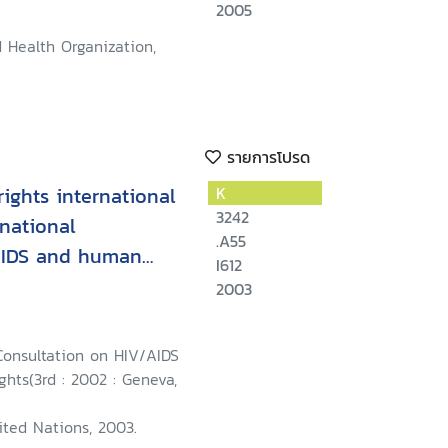
2005
 Health Organization,
รายการโปรด
ghts international
K
3242
rnational
.A55
AIDS and human
I612
 July 2002
2003
Consultation on HIV/AIDS
hts(3rd : 2002 : Geneva,
ited Nations, 2003.