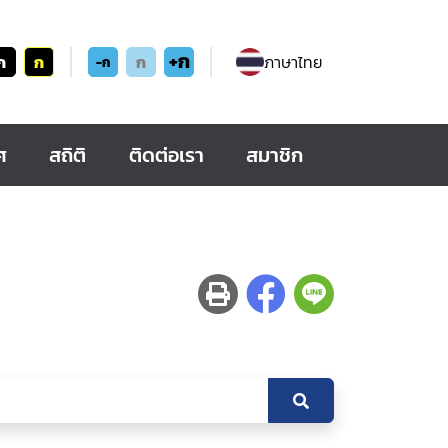
+ก
ก
ก
ก
ภาษาไทย
-ก
ศ
สถิติ
ติดต่อเรา
สมาชิก