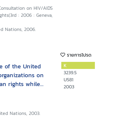
/AIDS and Human
Consultation on HIV/AIDS
6 July 2002
hts(3rd : 2006 : Geneva,
ed Nations, 2006.
รายการโปรด
e of the United
K
3239.5
organizations on
U581
an rights while
2003
ited Nations, 2003.