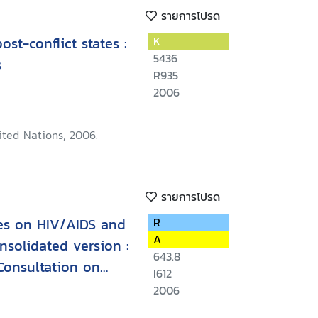
รายการโปรด
ost-conflict states :
K
5436
s
R935
2006
ited Nations, 2006.
รายการโปรด
nes on HIV/AIDS and
R
A
solidated version :
643.8
Consultation on
I612
ights, Geneva, 23-
2006
ird International