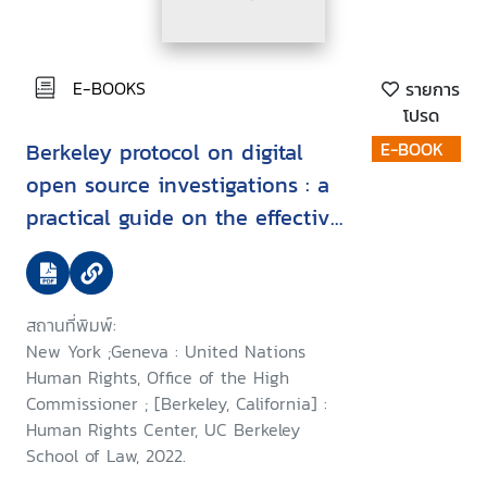
E-BOOKS
รายการ
โปรด
Berkeley protocol on digital
E-BOOK
open source investigations : a
practical guide on the effective
use of digital open source
information in investigating
violations of international
สถานที่พิมพ์:
criminal, human rights and
New York ;Geneva : United Nations
humanitarian law
Human Rights, Office of the High
Commissioner ; [Berkeley, California] :
Human Rights Center, UC Berkeley
School of Law, 2022.