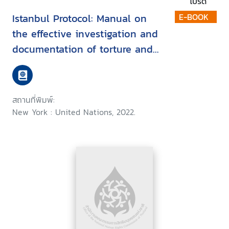
โปรด
Istanbul Protocol: Manual on
E-BOOK
the effective investigation and
documentation of torture and
other cruel, inhuman or
degrading treatment or
punishment
สถานที่พิมพ์:
New York : United Nations, 2022.