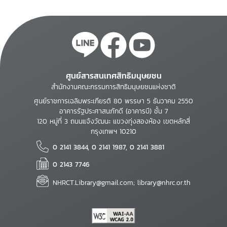
ศูนย์สารสนเทศสิทธิมนุษยชน
สำนักงานคณะกรรมการสิทธิมนุษยชนแห่งชาติ
ศูนย์ราชการเฉลิมพระเกียรติ 80 พรรษา 5 ธันวาคม 2550
อาคารรัฐประศาสนภักดี (อาคารบี) ชั้น 7
120 หมู่ที่ 3 ถนนแจ้งวัฒนะ แขวงทุ่งสองห้อง เขตหลักสี่
กรุงเทพฯ 10210
0 2141 3844, 0 2141 1987, 0 2141 3881
0 2143 7746
NHRCT.Library@gmail.com; library@nhrc.or.th