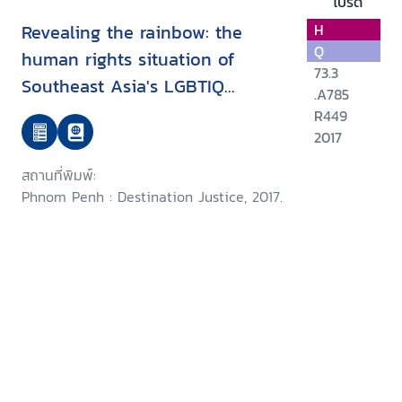
โปรด
Revealing the rainbow: the
H
Q
human rights situation of
73.3
Southeast Asia's LGBTIQ
.A785
communities and their
R449
defenders
2017
สถานที่พิมพ์:
Phnom Penh : Destination Justice, 2017.