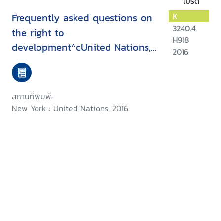
โปรด
Frequently asked questions on
K
3240.4
the right to
H918
development^cUnited Nations,
2016
Human Rights, Office of the
High Commissioner
สถานที่พิมพ์:
New York : United Nations, 2016.