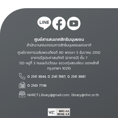
ศูนย์สารสนเทศสิทธิมนุษยชน
สำนักงานคณะกรรมการสิทธิมนุษยชนแห่งชาติ
ศูนย์ราชการเฉลิมพระเกียรติ 80 พรรษา 5 ธันวาคม 2550
อาคารรัฐประศาสนภักดี (อาคารบี) ชั้น 7
120 หมู่ที่ 3 ถนนแจ้งวัฒนะ แขวงทุ่งสองห้อง เขตหลักสี่
กรุงเทพฯ 10210
0 2141 3844, 0 2141 1987, 0 2141 3881
0 2143 7746
NHRCT.Library@gmail.com; library@nhrc.or.th