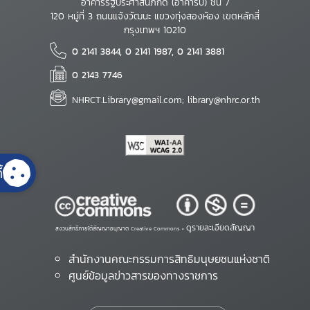
อาคารรัฐประศาสนภักดี (อาคารบี) ชั้น 7
120 หมู่ที่ 3 ถนนแจ้งวัฒนะ แขวงทุ่งสองห้อง เขตหลักสี่
กรุงเทพฯ 10210
0 2141 3844, 0 2141 1987, 0 2141 3881
0 2143 7746
NHRCT.Library@gmail.com; library@nhrc.or.th
้
ดูรายละเอียดสัญญา
สงวนสิทธิ์ภายใต้สัญญาอนุญาต Creative Commons •
สำนักงานคณะกรรมการสิทธิมนุษยชนแห่งชาติ
ศูนย์ข้อมูลข่าวสารของทางราชการ