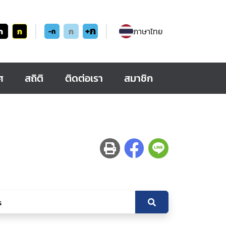
+ก
ก
ก
ก
ภาษาไทย
-ก
ศ
สถิติ
ติดต่อเรา
สมาชิก