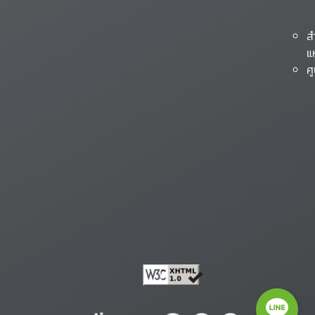
ส
แ
ศ