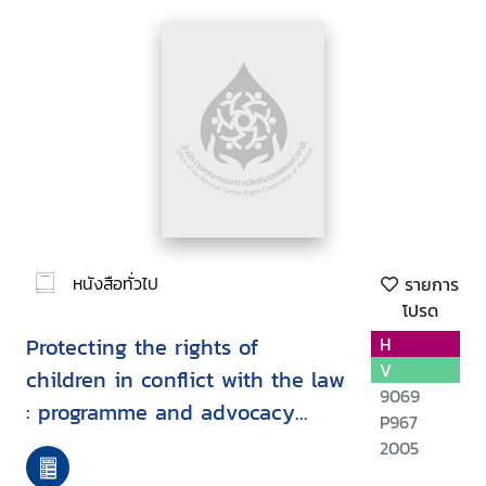
หนังสือทั่วไป
รายการ
โปรด
Protecting the rights of
H
V
children in conflict with the law
9069
: programme and advocacy
P967
experiences from member
2005
organisations of the inter-