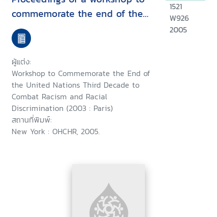
1521
commemorate the end of the
W926
United Nations third decade to
2005
combat racism and racial
discrimination, Paris, 19-20
ผู้แต่ง:
February 2003
Workshop to Commemorate the End of
the United Nations Third Decade to
Combat Racism and Racial
Discrimination (2003 : Paris)
สถานที่พิมพ์:
New York : OHCHR, 2005.