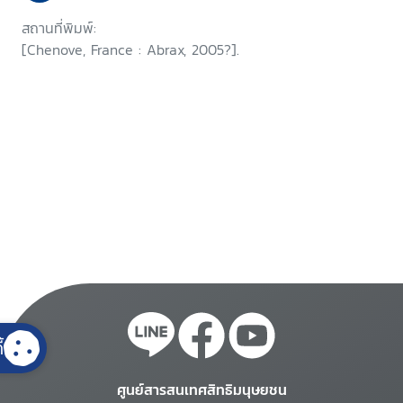
agency coordination panel on
สถานที่พิมพ์:
juvenile justice
[Chenove, France : Abrax, 2005?].
้
ศูนย์สารสนเทศสิทธิมนุษยชน