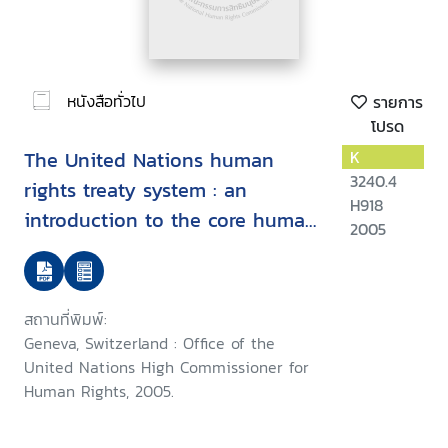
หนังสือทั่วไป
รายการ
โปรด
The United Nations human
K
3240.4
rights treaty system : an
H918
introduction to the core human
2005
rights treaties and the treaty
bodies
สถานที่พิมพ์:
Geneva, Switzerland : Office of the
United Nations High Commissioner for
Human Rights, 2005.