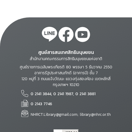
ศูนย์สารสนเทศสิทธิมนุษยชน
สำนักงานคณะกรรมการสิทธิมนุษยชนแห่งชาติ
ศูนย์ราชการเฉลิมพระเกียรติ 80 พรรษา 5 ธันวาคม 2550
อาคารรัฐประศาสนภักดี (อาคารบี) ชั้น 7
120 หมู่ที่ 3 ถนนแจ้งวัฒนะ แขวงทุ่งสองห้อง เขตหลักสี่
กรุงเทพฯ 10210
0 2141 3844, 0 2141 1987, 0 2141 3881
0 2143 7746
NHRCT.Library@gmail.com; library@nhrc.or.th