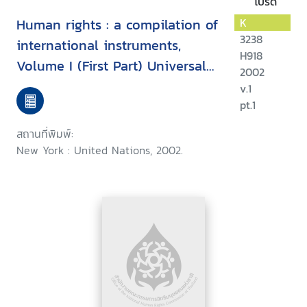
โปรด
Human rights : a compilation of
K
3238
international instruments,
H918
Volume I (First Part) Universal
2002
instruments
v.1
pt.1
สถานที่พิมพ์:
New York : United Nations, 2002.