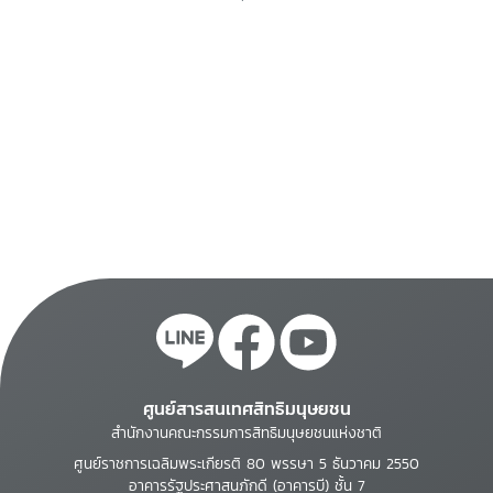
ศูนย์สารสนเทศสิทธิมนุษยชน
สำนักงานคณะกรรมการสิทธิมนุษยชนแห่งชาติ
ศูนย์ราชการเฉลิมพระเกียรติ 80 พรรษา 5 ธันวาคม 2550
อาคารรัฐประศาสนภักดี (อาคารบี) ชั้น 7