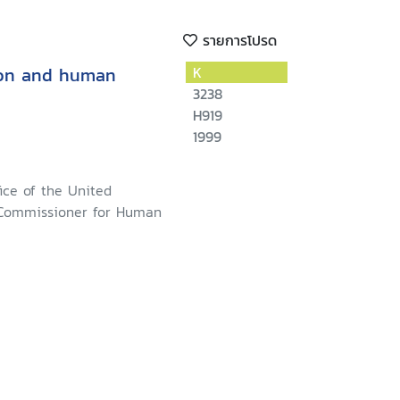
รายการโปรด
ion and human
K
3238
H919
1999
ice of the United
 Commissioner for Human