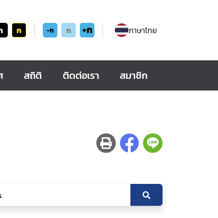
+ก
ก
ก
ก
ภาษาไทย
-ก
ศ
สถิติ
ติดต่อเรา
สมาชิก