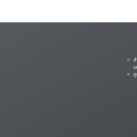
ส
แ
ศ