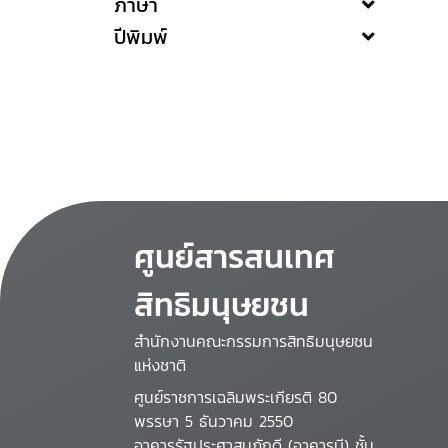
ภาษา
ปีพิมพ์
ศูนย์สารสนเทศ
สิทธิมนุษยชน
สำนักงานคณะกรรมการสิทธิมนุษยชน
แห่งชาติ
ศูนย์ราชการเฉลิมพระเกียรติ 80
พรรษา 5 ธันวาคม 2550
อาคารรัฐประศาสนภักดี (อาคารบี) ชั้น