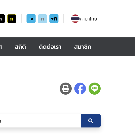
+ก
ก
ก
ก
ภาษาไทย
-ก
ศ
สถิติ
ติดต่อเรา
สมาชิก