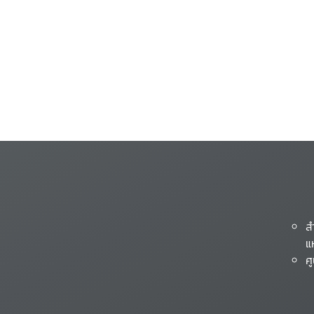
ส
แ
ศ