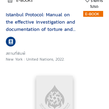
E-BOOKS
รายการ
โปรด
Istanbul Protocol: Manual on
E-BOOK
the effective investigation and
documentation of torture and
other cruel, inhuman or
degrading treatment or
punishment
สถานที่พิมพ์:
New York : United Nations, 2022.