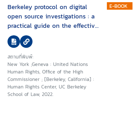
Berkeley protocol on digital
E-BOOK
open source investigations : a
practical guide on the effective
use of digital open source
information in investigating
violations of international
สถานที่พิมพ์:
criminal, human rights and
New York ;Geneva : United Nations
humanitarian law
Human Rights, Office of the High
Commissioner ; [Berkeley, California] :
Human Rights Center, UC Berkeley
School of Law, 2022.