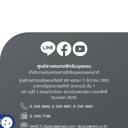
ศูนย์สารสนเทศสิทธิมนุษยชน
สำนักงานคณะกรรมการสิทธิมนุษยชนแห่งชาติ
ศูนย์ราชการเฉลิมพระเกียรติ 80 พรรษา 5 ธันวาคม 2550
อาคารรัฐประศาสนภักดี (อาคารบี) ชั้น 7
120 หมู่ที่ 3 ถนนแจ้งวัฒนะ แขวงทุ่งสองห้อง เขตหลักสี่
กรุงเทพฯ 10210
0 2141 3844, 0 2141 1987, 0 2141 3881
0 2143 7746
้
NHRCT.Library@gmail.com; library@nhrc.or.th