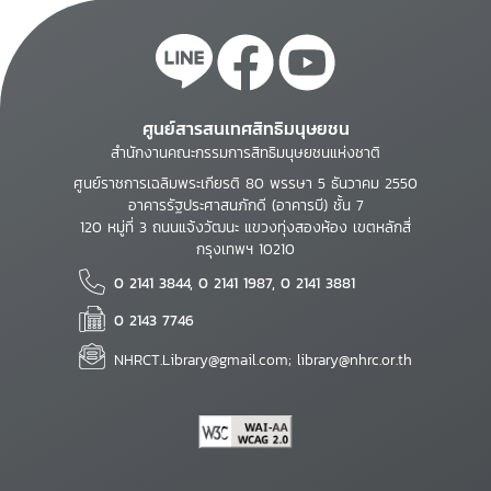
ศูนย์สารสนเทศสิทธิมนุษยชน
สำนักงานคณะกรรมการสิทธิมนุษยชนแห่งชาติ
ศูนย์ราชการเฉลิมพระเกียรติ 80 พรรษา 5 ธันวาคม 2550
อาคารรัฐประศาสนภักดี (อาคารบี) ชั้น 7
120 หมู่ที่ 3 ถนนแจ้งวัฒนะ แขวงทุ่งสองห้อง เขตหลักสี่
กรุงเทพฯ 10210
0 2141 3844, 0 2141 1987, 0 2141 3881
0 2143 7746
NHRCT.Library@gmail.com; library@nhrc.or.th