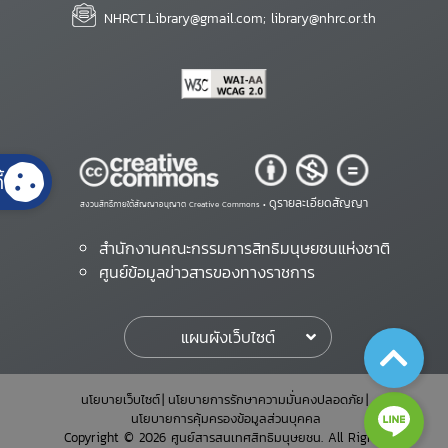
NHRCT.Library@gmail.com; library@nhrc.or.th
้
ดูรายละเอียดสัญญา
สงวนสิทธิ์ภายใต้สัญญาอนุญาต Creative Commons •
สำนักงานคณะกรรมการสิทธิมนุษยชนแห่งชาติ
ศูนย์ข้อมูลข่าวสารของทางราชการ
แผนผังเว็บไซต์
นโยบายเว็บไซต์
นโยบายการรักษาความมั่นคงปลอดภัย
นโยบายการคุ้มครองข้อมูลส่วนบุคคล
Copyright © 2026 ศูนย์สารสนเทศสิทธิมนุษยชน. All Rights