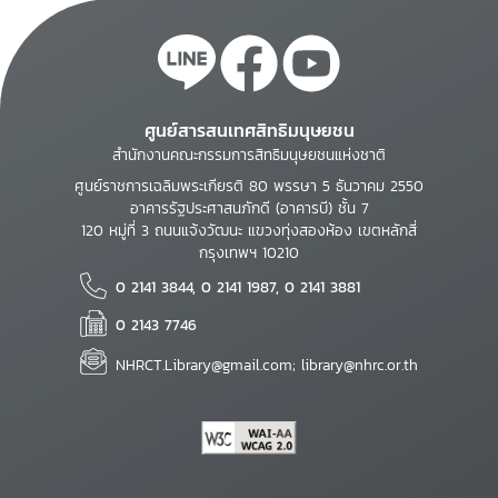
ศูนย์สารสนเทศสิทธิมนุษยชน
สำนักงานคณะกรรมการสิทธิมนุษยชนแห่งชาติ
ศูนย์ราชการเฉลิมพระเกียรติ 80 พรรษา 5 ธันวาคม 2550
อาคารรัฐประศาสนภักดี (อาคารบี) ชั้น 7
120 หมู่ที่ 3 ถนนแจ้งวัฒนะ แขวงทุ่งสองห้อง เขตหลักสี่
กรุงเทพฯ 10210
0 2141 3844, 0 2141 1987, 0 2141 3881
0 2143 7746
NHRCT.Library@gmail.com; library@nhrc.or.th