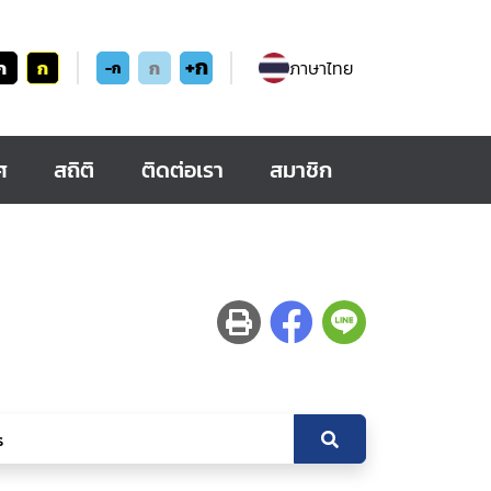
+ก
ก
ก
ก
ภาษาไทย
-ก
ศ
สถิติ
ติดต่อเรา
สมาชิก