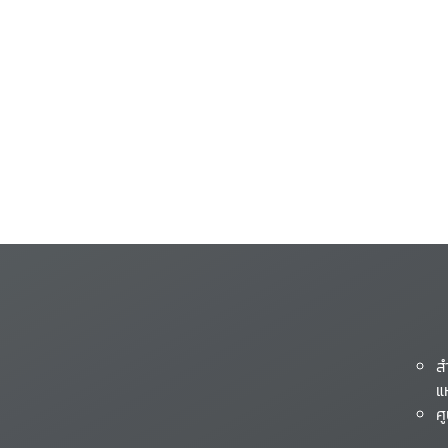
ส
แ
ศ