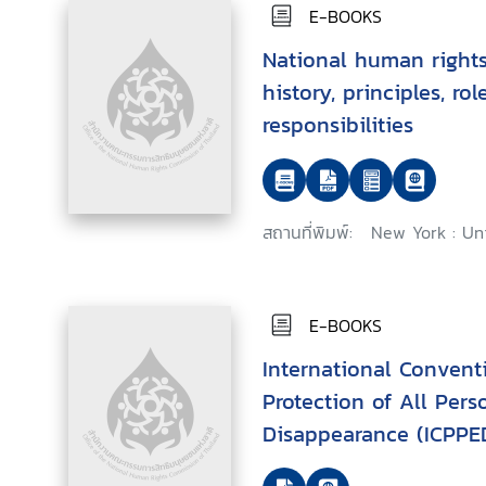
E-BOOKS
National human rights 
history, principles, ro
responsibilities
สถานที่พิมพ์:
New York : Uni
E-BOOKS
International Convent
Protection of All Per
Disappearance (ICPPE