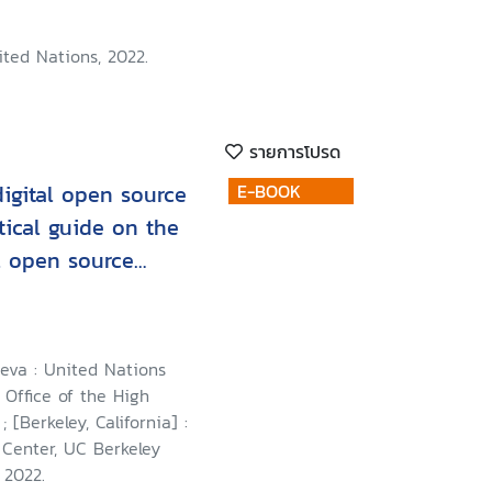
ted Nations, 2022.
รายการโปรด
digital open source
E-BOOK
al open source
gating violations of
l, human rights and
eva : United Nations
Office of the High
 [Berkeley, California] :
Center, UC Berkeley
 2022.