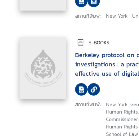
สถานที่พิมพ์:
New York : Uni
E-BOOKS
Berkeley protocol on 
investigations : a practical guide on the
effective use of digit
information in investi
international crimina
humanitarian law
สถานที่พิมพ์:
New York ;Gen
Human Rights, 
Commissioner ;
Human Rights 
School of Law,